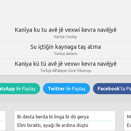
Kanîya ku tu avê jê vexwi kevra navêjyê
Kürtçe Yazılışı
Su içtiğin kaynaga taş atma
Türkçe Anlamı
Kaniya kü tü avê jê vexwı kevra navêjyê
Türkçe Alfabeye Göre Okunuşu
atsApp
ile Paylaş
Twitter
ile Paylaş
Facebook
'ta P
Bi desta berda bi linga bi dû gerya
Ma
Elini bıraktı, ayağı ile ardına düştü
E