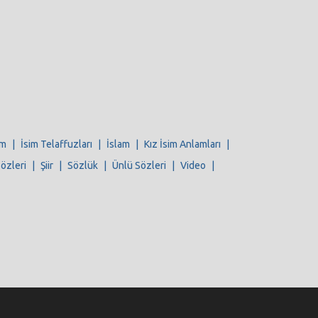
im
|
İsim Telaffuzları
|
İslam
|
Kız İsim Anlamları
|
Sözleri
|
Şiir
|
Sözlük
|
Ünlü Sözleri
|
Video
|