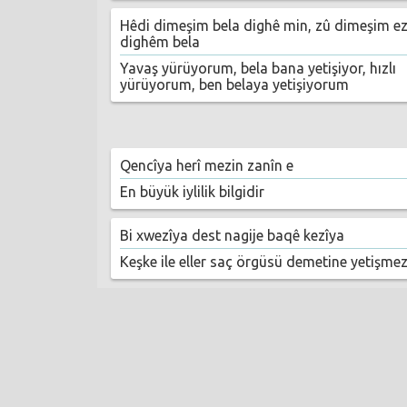
Hêdi dimeşim bela dighê min, zû dimeşim e
dighêm bela
Yavaş yürüyorum, bela bana yetişiyor, hızlı
yürüyorum, ben belaya yetişiyorum
Qencîya herî mezin zanîn e
En büyük iylilik bilgidir
Bi xwezîya dest nagije baqê kezîya
Keşke ile eller saç örgüsü demetine yetişme