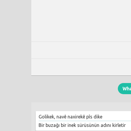
Wh
Golikek, navê naxirekê pîs dike
Bir buzağı bir inek sürüsünün adını kirletir