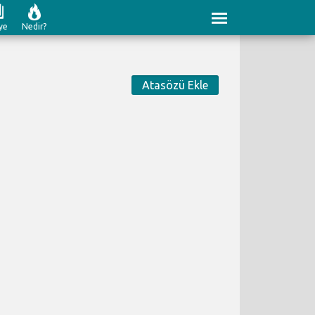
ye
Nedir?
Atasözü Ekle