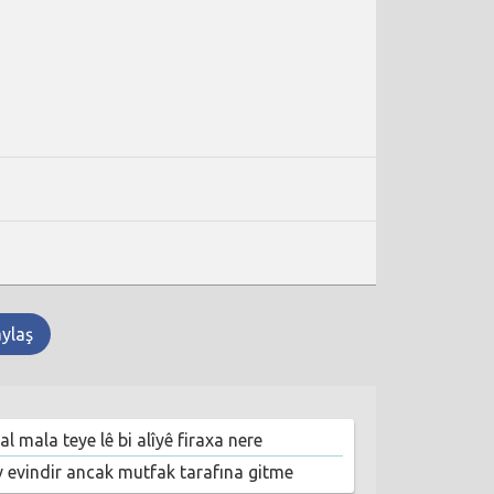
aylaş
l mala teye lê bi alîyê firaxa nere
v evindir ancak mutfak tarafına gitme