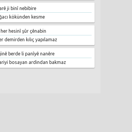
rê ji binî nebibire
ğacı kökünden kesme
 her hesinî şûr çênabin
er demirden kılıç yapılamaz
jinê berde li panîyê nanêre
ariyi bosayan ardindan bakmaz