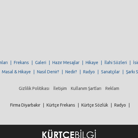
mları
|
Frekans
|
Galeri
|
Hazır Mesajlar
|
Hikaye
|
İlahi Sözleri
|
İs
|
Masal & Hikaye
|
Nasıl Denir?
|
Nedir?
|
Radyo
|
Sanatçılar
|
Şarkı 
Gizlilik Politikası
İletişim
Kullanım Şartları
Reklam
Firma Diyarbakır
|
Kürtçe Frekans
|
Kürtçe Sözlük
|
Radyo
|