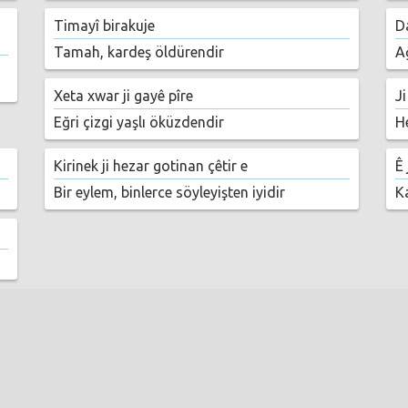
z
Timayî birakuje
Da
Tamah, kardeş öldürendir
A
Xeta xwar ji gayê pîre
Ji
Eğri çizgi yaşlı öküzdendir
H
Kirinek ji hezar gotinan çêtir e
Ê 
Bir eylem, binlerce söyleyişten iyidir
K
z