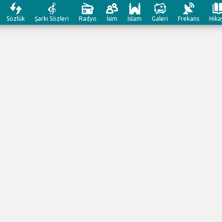
Sözlük
Şarkı Sözleri
Radyo
İsim
İslam
Galeri
Frekans
Hika