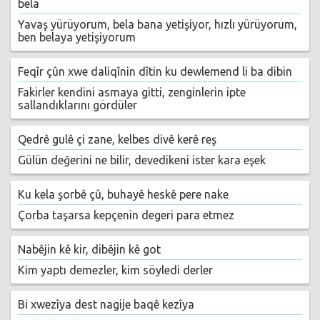
bela
Yavaş yürüyorum, bela bana yetişiyor, hızlı yürüyorum,
ben belaya yetişiyorum
Feqîr çûn xwe daliqînin dîtin ku dewlemend li ba dibin
Fakirler kendini asmaya gitti, zenginlerin ipte
sallandıklarını gördüler
Qedrê gulê çi zane, kelbes divê kerê reş
Gülün değerini ne bilir, devedikeni ister kara eşek
Ku kela şorbê çû, buhayê heskê pere nake
Çorba taşarsa kepçenin degeri para etmez
Nabêjin kê kir, dibêjin kê got
Kim yaptı demezler, kim söyledi derler
Bi xwezîya dest nagije baqê kezîya