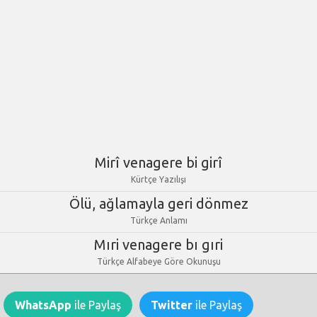
Mirî venagere bi girî
Kürtçe Yazılışı
Ölü, ağlamayla geri dönmez
Türkçe Anlamı
Mıri venagere bı gıri
Türkçe Alfabeye Göre Okunuşu
WhatsApp
ile Paylaş
Twitter
ile Paylaş