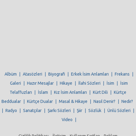
Albüm
|
Atasözleri
|
Biyografi
|
Erkek İsim Anlamları
|
Frekans
|
Galeri
|
Hazır Mesajlar
|
Hikaye
|
İlahi Sözleri
|
İsim
|
İsim
Telaffuzları
|
İslam
|
Kız İsim Anlamları
|
Kürt Dili
|
Kürtçe
Beddualar
|
Kürtçe Dualar
|
Masal & Hikaye
|
Nasıl Denir?
|
Nedir?
|
Radyo
|
Sanatçılar
|
Şarkı Sözleri
|
Şiir
|
Sözlük
|
Ünlü Sözleri
|
Video
|