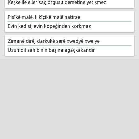
Keşke ile eller saç örgüsü demetine yetişmez
Pisîkê malê, li kîçikê malê natirse
Evin kedisi, evin köpeğinden korkmaz
Zimanê dirêj darkukê serê xwedyê xwe ye
Uzun dil sahibinin başına agaçkakandır