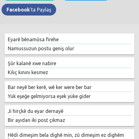
Facebook
'ta Paylaş
Eyarê bênamûsa firehe
Namussuzun postu geniş olur
Şûr kalanê xwe nabire
Kılıç kınını kesmez
Bar neyê ber kerê, wê ker were ber bar
Yük eşeğe gelmiyorsa eşek yüke gider
Ji hirçkê du eyar dernayê
Bir ayıdan iki post çıkmaz
Hêdi dimeşim bela dighê min, zû dimeşim ez dighêm