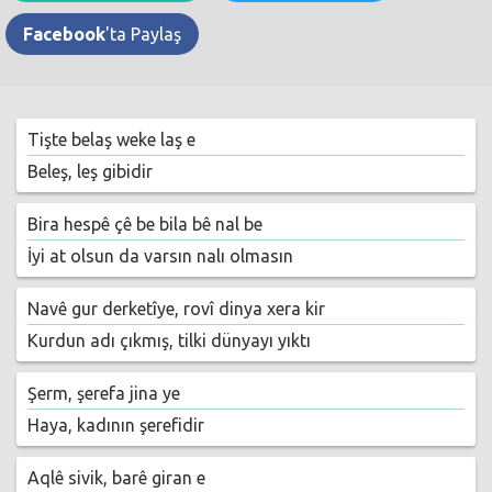
Facebook
'ta Paylaş
Tişte belaş weke laş e
Beleş, leş gibidir
Bira hespê çê be bila bê nal be
İyi at olsun da varsın nalı olmasın
Navê gur derketîye, rovî dinya xera kir
Kurdun adı çıkmış, tilki dünyayı yıktı
Şerm, şerefa jina ye
Haya, kadının şerefidir
Aqlê sivik, barê giran e