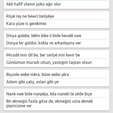
Aklı hafif olanın yükü ağır olur
Rûyê reş ne hewcî tenîyêye
Kara yüze is gerekmez
Dinya guleke, bêhn bike û bide hevalê xwe
Dünya bir güldür, kokla ve arkadaşına ver
Miradê min dil be, ber serîyê min kevir be
Gönlümün muradı olsun, yastığım taştan olsun
Bişoxle weke mêra, bûxe weke şêra
Adam gibi çalış, aslan gibi ye
Nanê xwe bide nanpêja, bila nanekî te zêde biçe
Bir ekmeğin fazla gitse de, ekmeğini usta ekmek
pişiricisine ver