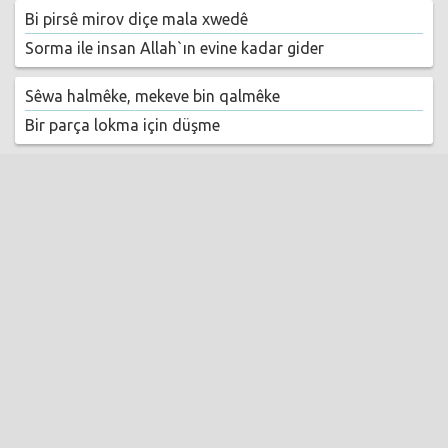
Bi pirsê mirov diçe mala xwedê
Sorma ile insan Allah`ın evine kadar gider
Sêwa halmêke, mekeve bin qalmêke
Bir parça lokma için düşme