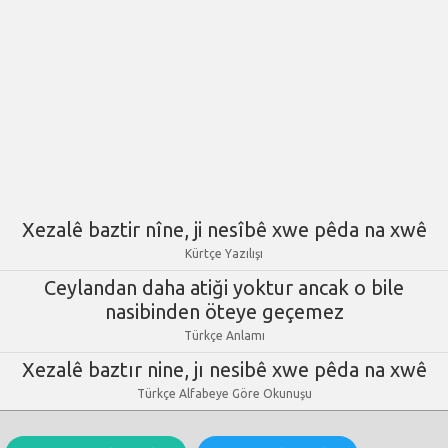
Xezalê baztir nîne, ji nesîbê xwe pêda na xwê
Kürtçe Yazılışı
Ceylandan daha atiği yoktur ancak o bile
nasibinden öteye geçemez
Türkçe Anlamı
Xezalê baztır nine, jı nesibê xwe pêda na xwê
Türkçe Alfabeye Göre Okunuşu