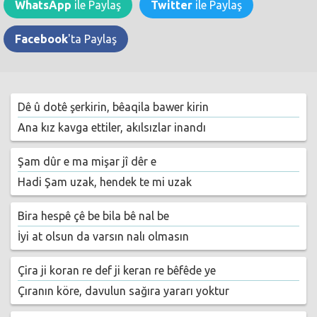
WhatsApp
ile Paylaş
Twitter
ile Paylaş
Facebook
'ta Paylaş
Dê û dotê şerkirin, bêaqila bawer kirin
Ana kız kavga ettiler, akılsızlar inandı
Şam dûr e ma mişar jî dêr e
Hadi Şam uzak, hendek te mi uzak
Bira hespê çê be bila bê nal be
İyi at olsun da varsın nalı olmasın
Çira ji koran re def ji keran re bêfêde ye
Çıranın köre, davulun sağıra yararı yoktur