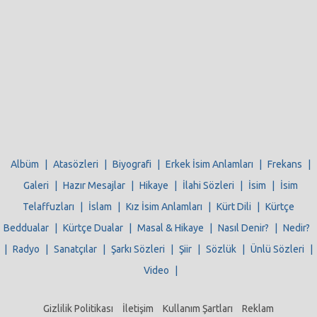
Albüm
|
Atasözleri
|
Biyografi
|
Erkek İsim Anlamları
|
Frekans
|
Galeri
|
Hazır Mesajlar
|
Hikaye
|
İlahi Sözleri
|
İsim
|
İsim
Telaffuzları
|
İslam
|
Kız İsim Anlamları
|
Kürt Dili
|
Kürtçe
Beddualar
|
Kürtçe Dualar
|
Masal & Hikaye
|
Nasıl Denir?
|
Nedir?
|
Radyo
|
Sanatçılar
|
Şarkı Sözleri
|
Şiir
|
Sözlük
|
Ünlü Sözleri
|
Video
|
Gizlilik Politikası
İletişim
Kullanım Şartları
Reklam