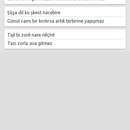
Şûşa dil ku şkest nacebire
Gönül camı bir kırılırsa artık birbirine yapışmaz
Tajî bi zorê nare nêçîrê
Tazı zorla ava gitmez