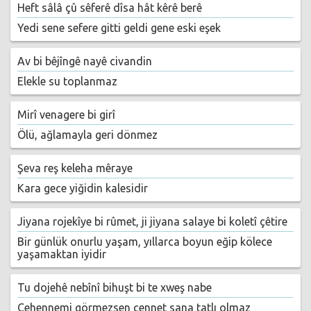
Heft sâlâ çû sêferê dîsa hât kêrê berê
Yedi sene sefere gitti geldi gene eski eşek
Av bi bêjîngê nayê civandin
Elekle su toplanmaz
Mirî venagere bi girî
Ölü, ağlamayla geri dönmez
Şeva reş keleha mêraye
Kara gece yiğidin kalesidir
‎Jiyana rojekîye bi rûmet, ji jiyana salaye bi koletî çêtire
Bir günlük onurlu yaşam, yıllarca boyun eğip kölece
yaşamaktan iyidir
Tu dojehê nebînî bihuşt bi te xweş nabe
Cehennemi görmezsen cennet sana tatlı olmaz