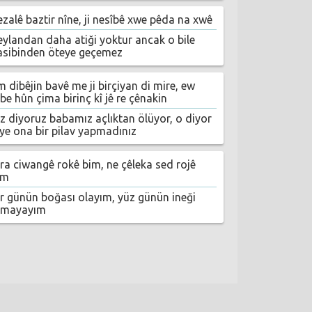
ezalê baztir nîne, ji nesîbê xwe pêda na xwê
eylandan daha atiği yoktur ancak o bile
asibinden öteye geçemez
 dibêjin bavê me ji birçiyan di mire, ew
be hûn çima birinç kî jê re çênakin
iz diyoruz babamız açlıktan ölüyor, o diyor
iye ona bir pilav yapmadınız
ira ciwangê rokê bim, ne çêleka sed rojê
im
ir günün boğası olayım, yüz günün ineği
lmayayım