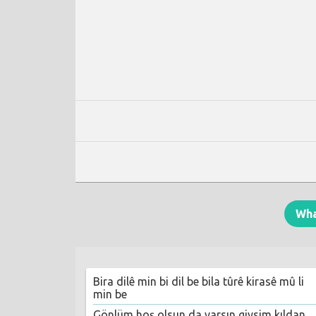
Wh
Bira dilê min bi dil be bila tûrê kirasê mû li
min be
Gönlüm hoş olsun da varsın giysim kıldan