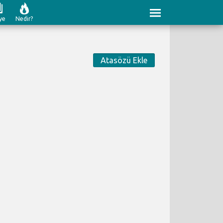
ye
Nedir?
Atasözü Ekle