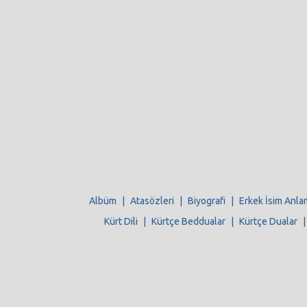
Albüm
|
Atasözleri
|
Biyografi
|
Erkek İsim Anla
Kürt Dili
|
Kürtçe Beddualar
|
Kürtçe Dualar