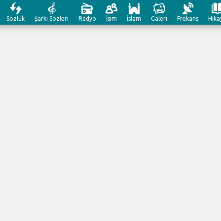
Sözlük
Şarkı Sözleri
Radyo
İsim
İslam
Galeri
Frekans
Hika