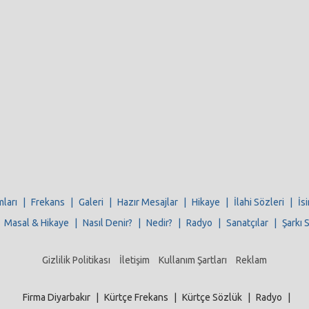
mları
|
Frekans
|
Galeri
|
Hazır Mesajlar
|
Hikaye
|
İlahi Sözleri
|
İs
|
Masal & Hikaye
|
Nasıl Denir?
|
Nedir?
|
Radyo
|
Sanatçılar
|
Şarkı 
Gizlilik Politikası
İletişim
Kullanım Şartları
Reklam
Firma Diyarbakır
|
Kürtçe Frekans
|
Kürtçe Sözlük
|
Radyo
|