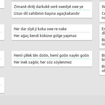
Zimanê dirêj darkukê serê xwedyê xwe ye
X
Uzun dil sahibinin başına agaçkakandır
C
n
Her dar sîyê ji koka xwe re nake
Em
dî
Her ağaç kendi köküne gölge yapmaz
B
n
Hemî çêlek tên dotin, hemî gotin nayên gotin
B
b
Her inek sağılır, her söz söylenmez
B
o