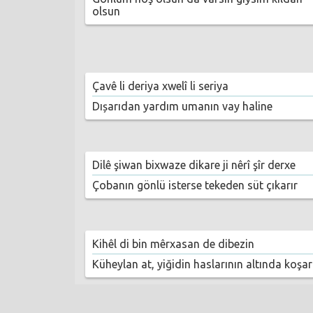
olsun
Çavê li deriya xwelî li seriya
Dıșarıdan yardım umanın vay haline
Dilê şiwan bixwaze dikare ji nêrî şîr derxe
Çobanın gönlü isterse tekeden süt çıkarır
Kihêl di bin mêrxasan de dibezin
Küheylan at, yiğidin haslarının altında koşar