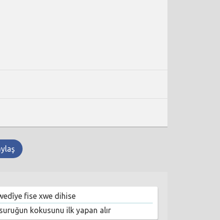
aylaş
wedîye fise xwe dihise
suruğun kokusunu ilk yapan alır