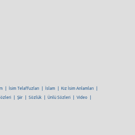
im
|
İsim Telaffuzları
|
İslam
|
Kız İsim Anlamları
|
Sözleri
|
Şiir
|
Sözlük
|
Ünlü Sözleri
|
Video
|