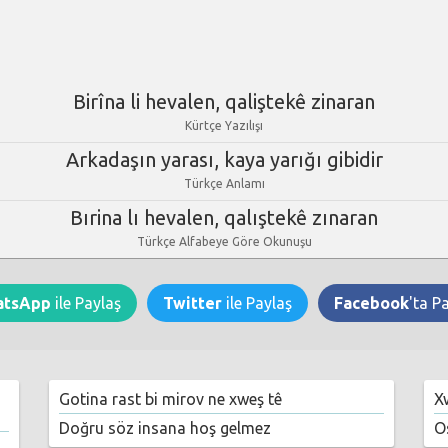
Birîna li hevalen, qaliştekê zinaran
Kürtçe Yazılışı
Arkadaşın yarası, kaya yarığı gibidir
Türkçe Anlamı
Bırina lı hevalen, qalıştekê zınaran
Türkçe Alfabeye Göre Okunuşu
atsApp
ile Paylaş
Twitter
ile Paylaş
Facebook
'ta P
Gotina rast bi mirov ne xweş tê
X
Doğru söz insana hoş gelmez
O