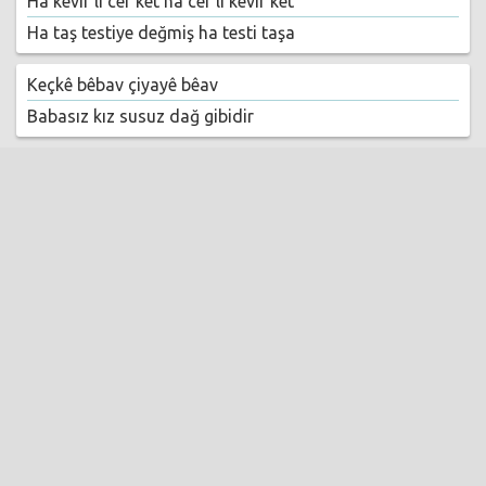
Ha kevir li cer ket ha cer li kevir ket
Ha taş testiye değmiş ha testi taşa
Keçkê bêbav çiyayê bêav
Babasız kız susuz dağ gibidir