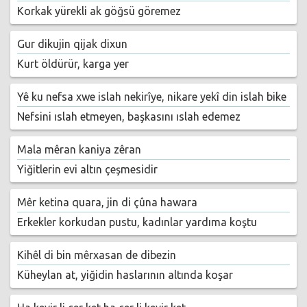
Korkak yürekli ak göğsü göremez
Gur dikujin qijak dixun
Kurt öldürür, karga yer
Yê ku nefsa xwe islah nekirîye, nikare yekî din islah bike
Nefsini ıslah etmeyen, başkasını ıslah edemez
Mala mêran kaniya zêran
Yiğitlerin evi altın çeşmesidir
Mêr ketina quara, jin di çûna hawara
Erkekler korkudan pustu, kadınlar yardıma koştu
Kihêl di bin mêrxasan de dibezin
Küheylan at, yiğidin haslarının altında koşar