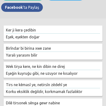
Facebook
'ta Paylaş
Ker ji kera çedibin
Eşek, eşekten doğar
Birîndar bi birina xwe zane
Yaralı yarasını bilir
Wek tirya kere, ne kin dibin ne direj
Eşeğin kuyruğu gibi, ne uzuyor ne kısalıyor
Tirs ne kêmasî ye, netirsîn zêdehî ye
Korku eksiklik değildir, korkmamak fazlalıktır
Dilê tirsonek sênga gewr nabine