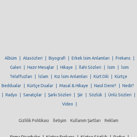
Albüm
|
Atasözleri
|
Biyografi
|
Erkek İsim Anlamları
|
Frekans
|
Galeri
|
Hazır Mesajlar
|
Hikaye
|
İlahi Sözleri
|
İsim
|
İsim
Telaffuzları
|
İslam
|
Kız İsim Anlamları
|
Kürt Dili
|
Kürtçe
Beddualar
|
Kürtçe Dualar
|
Masal & Hikaye
|
Nasıl Denir?
|
Nedir?
|
Radyo
|
Sanatçılar
|
Şarkı Sözleri
|
Şiir
|
Sözlük
|
Ünlü Sözleri
|
Video
|
Gizlilik Politikası
İletişim
Kullanım Şartları
Reklam