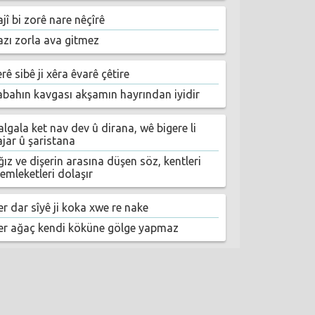
jî bi zorê nare nêçîrê
azı zorla ava gitmez
rê sibê ji xêra êvarê çêtire
abahın kavgası akşamın hayrından iyidir
lgala ket nav dev û dirana, wê bigere li
ajar û şaristana
ız ve dişerin arasına düşen söz, kentleri
emleketleri dolaşır
er dar sîyê ji koka xwe re nake
er ağaç kendi köküne gölge yapmaz