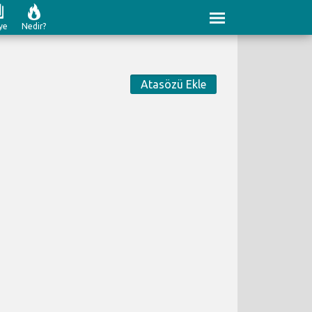
ye
Nedir?
Atasözü Ekle