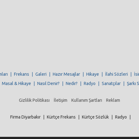
mları
|
Frekans
|
Galeri
|
Hazır Mesajlar
|
Hikaye
|
İlahi Sözleri
|
İs
|
Masal & Hikaye
|
Nasıl Denir?
|
Nedir?
|
Radyo
|
Sanatçılar
|
Şarkı 
Gizlilik Politikası
İletişim
Kullanım Şartları
Reklam
Firma Diyarbakır
|
Kürtçe Frekans
|
Kürtçe Sözlük
|
Radyo
|