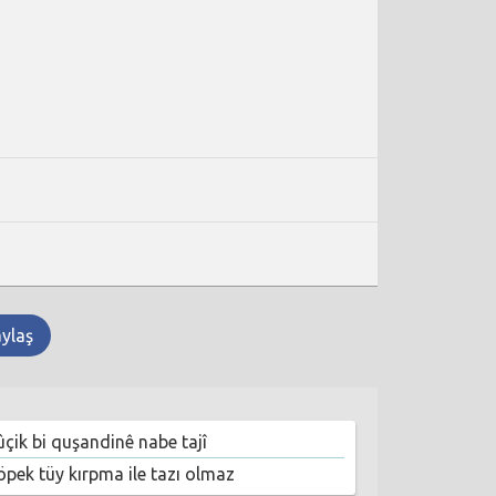
aylaş
ûçik bi quşandinê nabe tajî
öpek tüy kırpma ile tazı olmaz