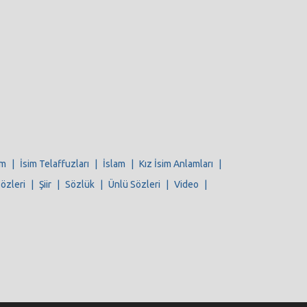
im
|
İsim Telaffuzları
|
İslam
|
Kız İsim Anlamları
|
Sözleri
|
Şiir
|
Sözlük
|
Ünlü Sözleri
|
Video
|