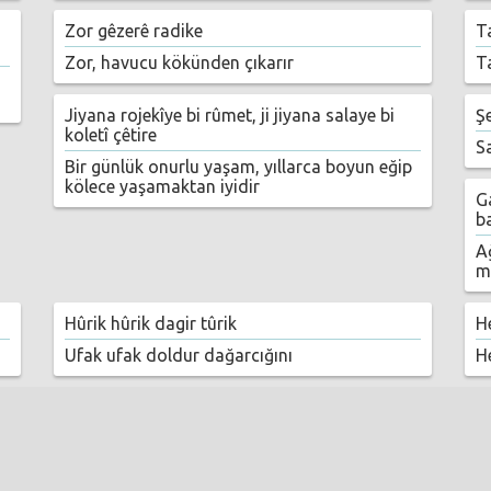
Zor gêzerê radike
Ta
Zor, havucu kökünden çıkarır
T
‎Jiyana rojekîye bi rûmet, ji jiyana salaye bi
Şe
koletî çêtire
S
Bir günlük onurlu yaşam, yıllarca boyun eğip
kölece yaşamaktan iyidir
Ga
b
Ağ
m
Hûrik hûrik dagir tûrik
H
Ufak ufak doldur dağarcığını
H