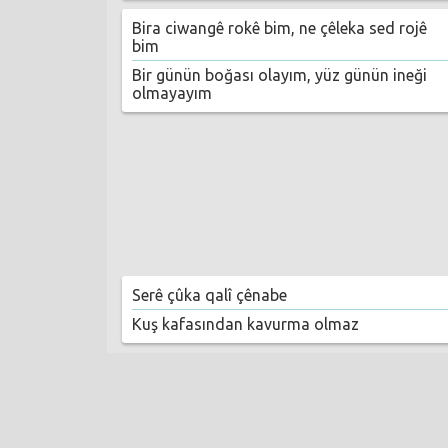
Bira ciwangê rokê bim, ne çêleka sed rojê
bim
Bir günün boğası olayım, yüz günün ineği
olmayayım
Serê çûka qalî çênabe
Kuş kafasından kavurma olmaz