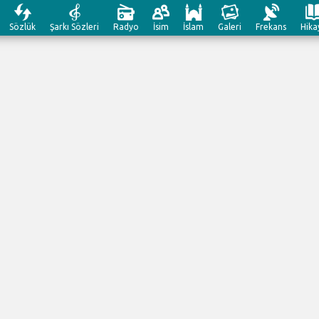
Sözlük
Şarkı Sözleri
Radyo
İsim
İslam
Galeri
Frekans
Hika