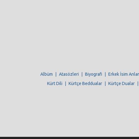
Albüm
|
Atasözleri
|
Biyografi
|
Erkek İsim Anla
Kürt Dili
|
Kürtçe Beddualar
|
Kürtçe Dualar