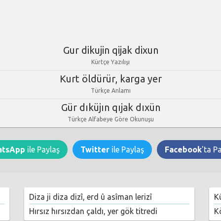
Gur dikujin qijak dixun
Kürtçe Yazılışı
Kurt öldürür, karga yer
Türkçe Anlamı
Gür dıküjın qıjak dıxün
Türkçe Alfabeye Göre Okunuşu
atsApp
ile Paylaş
Twitter
ile Paylaş
Facebook
'ta P
Diza ji diza dizî, erd û asîman lerizî
K
Hırsız hırsızdan çaldı, yer gök titredi
K