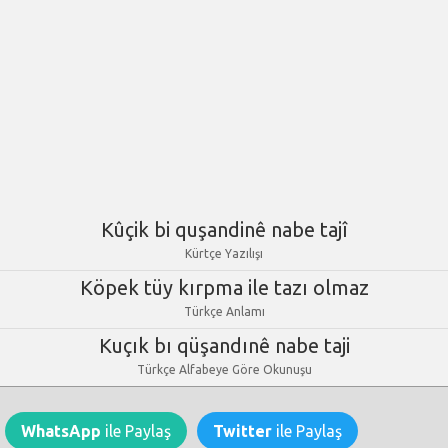
Kûçik bi quşandinê nabe tajî
Kürtçe Yazılışı
Köpek tüy kırpma ile tazı olmaz
Türkçe Anlamı
Kuçık bı qüşandınê nabe taji
Türkçe Alfabeye Göre Okunuşu
WhatsApp
ile Paylaş
Twitter
ile Paylaş