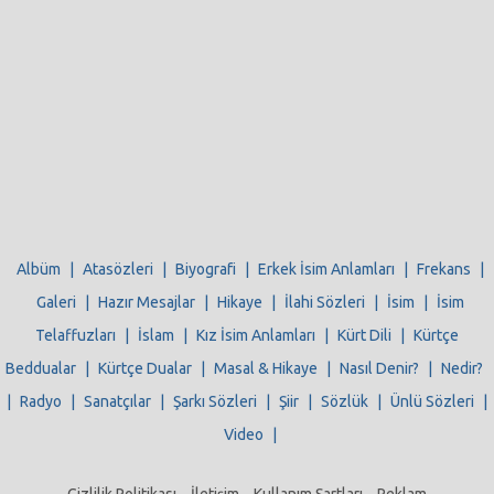
Albüm
|
Atasözleri
|
Biyografi
|
Erkek İsim Anlamları
|
Frekans
|
Galeri
|
Hazır Mesajlar
|
Hikaye
|
İlahi Sözleri
|
İsim
|
İsim
Telaffuzları
|
İslam
|
Kız İsim Anlamları
|
Kürt Dili
|
Kürtçe
Beddualar
|
Kürtçe Dualar
|
Masal & Hikaye
|
Nasıl Denir?
|
Nedir?
|
Radyo
|
Sanatçılar
|
Şarkı Sözleri
|
Şiir
|
Sözlük
|
Ünlü Sözleri
|
Video
|