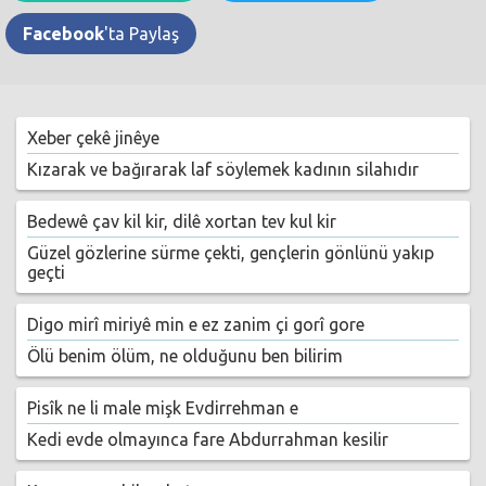
Facebook
'ta Paylaş
Xeber çekê jinêye
Kızarak ve bağırarak laf söylemek kadının silahıdır
Bedewê çav kil kir, dilê xortan tev kul kir
Güzel gözlerine sürme çekti, gençlerin gönlünü yakıp
geçti
Digo mirî miriyê min e ez zanim çi gorî gore
Ölü benim ölüm, ne olduğunu ben bilirim
Pisîk ne li male mişk Evdirrehman e
Kedi evde olmayınca fare Abdurrahman kesilir