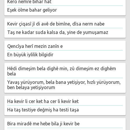
Kero nemre bihar hat
Eşek ölme bahar geliyor
Kevir çiqasî jî di avê de bimîne, dîsa nerm nabe
Taş ne kadar suda kalsa da, yine de yumuşamaz
Qencîya herî mezin zanîn e
En büyük iylilik bilgidir
Hêdi dimeşim bela dighê min, zû dimeşim ez dighêm
bela
Yavaş yürüyorum, bela bana yetişiyor, hızlı yürüyorum,
ben belaya yetişiyorum
Ha kevir li cer ket ha cer li kevir ket
Ha taş testiye değmiş ha testi taşa
Bira miradê me hebe bila ji kevir be