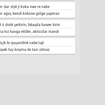
er dar sîyê ji koka xwe re nake
er ağaç kendi köküne gölge yapmaz
 û dotê şerkirin, bêaqila bawer kirin
a kız kavga ettiler, akılsızlar inandı
ûçik bi quşandinê nabe tajî
öpek tüy kırpma ile tazı olmaz