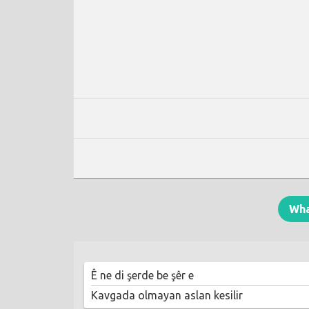
Wh
Ê ne di şerde be şêr e
Kavgada olmayan aslan kesilir