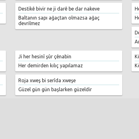
Destikê bivir ne ji darê be dar nakeve
H
Baltanın sapı ağaçtan olmazsa ağaç
H
devrilmez
Dê
An
Ji her hesinî şûr çênabin
K
Her demirden kılıç yapılamaz
K
Roja xweş bi serîda xweşe
Güzel gün gün başlarken güzeldir