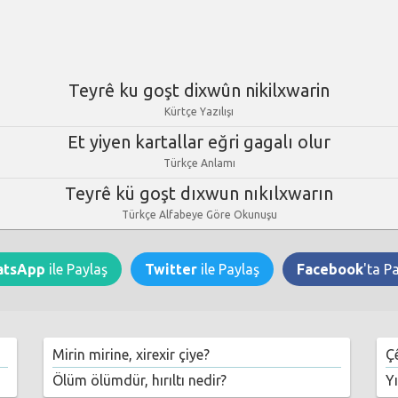
Teyrê ku goşt dixwûn nikilxwarin
Kürtçe Yazılışı
Et yiyen kartallar eğri gagalı olur
Türkçe Anlamı
Teyrê kü goşt dıxwun nıkılxwarın
Türkçe Alfabeye Göre Okunuşu
atsApp
ile Paylaş
Twitter
ile Paylaş
Facebook
'ta P
Mirin mirine, xirexir çiye?
Ç
Ölüm ölümdür, hırıltı nedir?
Y