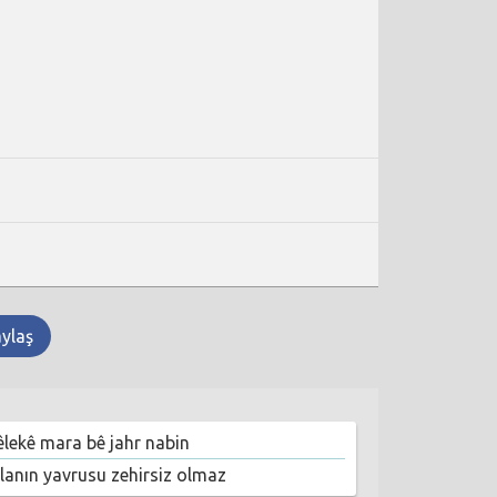
aylaş
êlekê mara bê jahr nabin
ılanın yavrusu zehirsiz olmaz