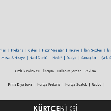
mları
|
Frekans
|
Galeri
|
Hazır Mesajlar
|
Hikaye
|
İlahi Sözleri
|
İs
|
Masal & Hikaye
|
Nasıl Denir?
|
Nedir?
|
Radyo
|
Sanatçılar
|
Şarkı 
Gizlilik Politikası
İletişim
Kullanım Şartları
Reklam
Firma Diyarbakır
|
Kürtçe Frekans
|
Kürtçe Sözlük
|
Radyo
|