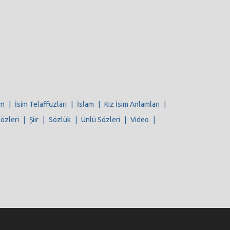
im
|
İsim Telaffuzları
|
İslam
|
Kız İsim Anlamları
|
Sözleri
|
Şiir
|
Sözlük
|
Ünlü Sözleri
|
Video
|