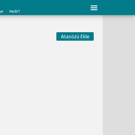
ye
Nedir?
Atasözü Ekle