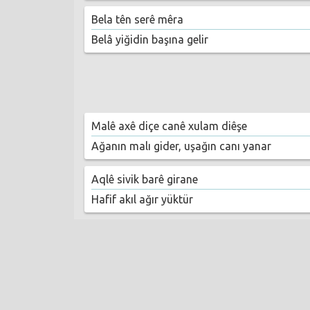
Bela tên serê mêra
Belâ yiğidin başına gelir
Malê axê diçe canê xulam diêşe
Ağanın malı gider, uşağın canı yanar
Aqlê sivik barê girane
Hafif akıl ağır yüktür