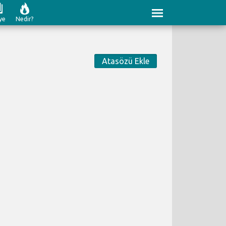
ye
Nedir?
Atasözü Ekle