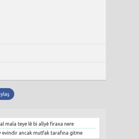
aylaş
l mala teye lê bi alîyê firaxa nere
v evindir ancak mutfak tarafına gitme