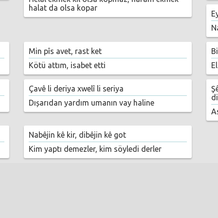
halat da olsa kopar
E
N
Min pîs avet, rast ket
Bi
Kötü attım, isabet etti
El
Çavê li deriya xwelî li seriya
Ş
d
Dıșarıdan yardım umanın vay haline
A
Nabêjin kê kir, dibêjin kê got
Kim yaptı demezler, kim söyledi derler