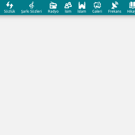
Sözlük
Şarkı Sözleri
Radyo
İsim
İslam
Galeri
Frekans
Hika